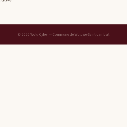
ciative
© 2026 Wolu Cyber — Commune de Woluwe-Saint-Lambert