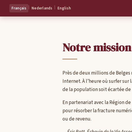
|
|
Français
Nederlands
English
Notre mission
Près de deux millions de Belges n
Internet. À l’heure où surfer su
de la population soit écartée de 
En partenariat avec la Région d
pour résorber la fracture numériq
ou de revenu.